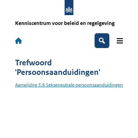
Overslaan
en
naar
de
Kenniscentrum voor beleid en regelgeving
inhoud
gaan
Hoofdnavigatie
Zoeken
Trefwoord
'Persoonsaanduidingen'
Aanwijzing 3.8 Sekseneutrale persoonsaanduidingen