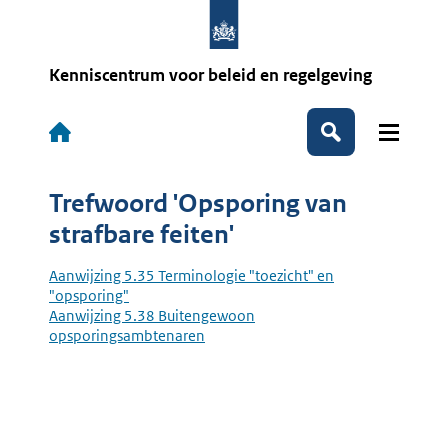
Overslaan
en
naar
de
Kenniscentrum voor beleid en regelgeving
inhoud
gaan
Hoofdnavigatie
Zoeken
Trefwoord 'Opsporing van
strafbare feiten'
Aanwijzing 5.35 Terminologie "toezicht" en
"opsporing"
Aanwijzing 5.38 Buitengewoon
opsporingsambtenaren