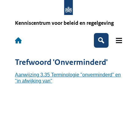
Overslaan
en
naar
de
Kenniscentrum voor beleid en regelgeving
inhoud
gaan
Hoofdnavigatie
Zoeken
Trefwoord 'Onverminderd'
Aanwijzing 3.35 Terminologie "onverminderd" en
"in afwijking van"