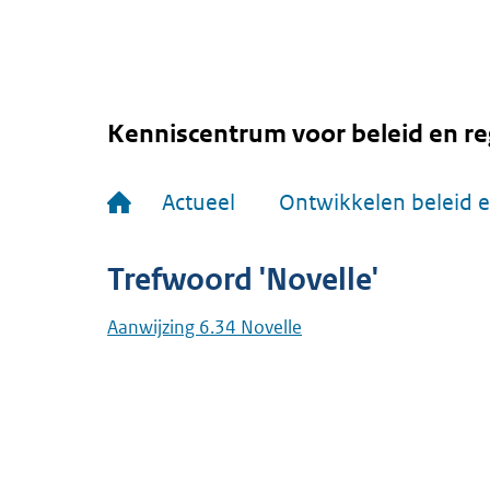
Overslaan
en
naar
de
inhoud
gaan
Kenniscentrum voor beleid en re
Hoofdnavigatie
Actueel
Ontwikkelen beleid e
Trefwoord 'Novelle'
Aanwijzing 6.34 Novelle