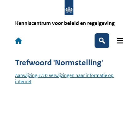
Overslaan
en
naar
de
Kenniscentrum voor beleid en regelgeving
inhoud
gaan
Hoofdnavigatie
Zoeken
Trefwoord 'Normstelling'
Aanwijzing 3.50 Verwijzingen naar informatie op
internet