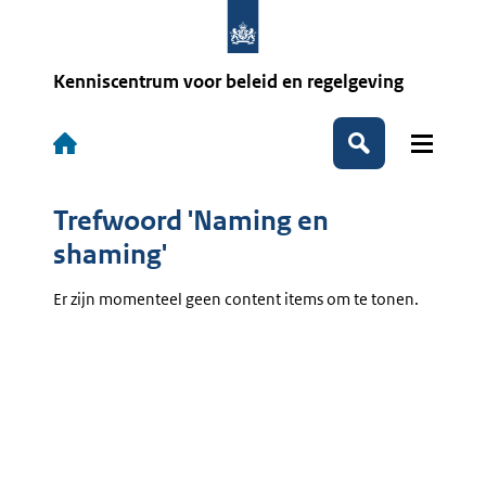
Overslaan
en
naar
de
Kenniscentrum voor beleid en regelgeving
inhoud
gaan
Hoofdnavigatie
Zoeken
Trefwoord 'Naming en
shaming'
Er zijn momenteel geen content items om te tonen.