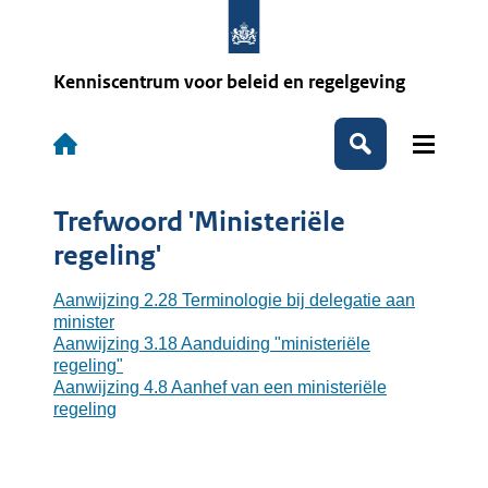
Overslaan
en
naar
de
Kenniscentrum voor beleid en regelgeving
inhoud
gaan
Hoofdnavigatie
Zoeken
Trefwoord 'Ministeriële
regeling'
Aanwijzing 2.28 Terminologie bij delegatie aan
minister
Aanwijzing 3.18 Aanduiding "ministeriële
regeling"
Aanwijzing 4.8 Aanhef van een ministeriële
regeling