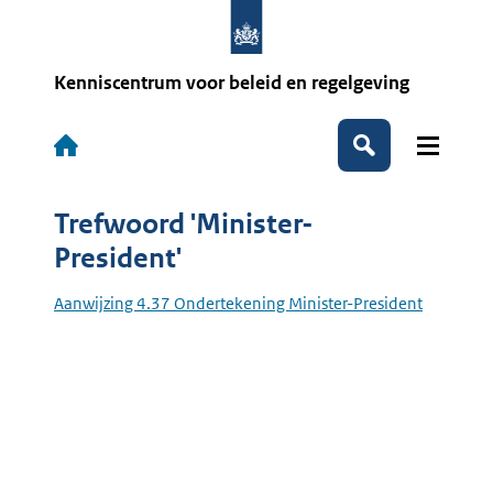
Overslaan
en
naar
de
Kenniscentrum voor beleid en regelgeving
inhoud
gaan
Hoofdnavigatie
Zoeken
Trefwoord 'Minister-
President'
Aanwijzing 4.37 Ondertekening Minister-President