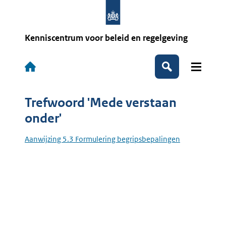
Overslaan
en
naar
de
Kenniscentrum voor beleid en regelgeving
inhoud
gaan
Hoofdnavigatie
Zoeken
Trefwoord 'Mede verstaan
onder'
Aanwijzing 5.3 Formulering begripsbepalingen