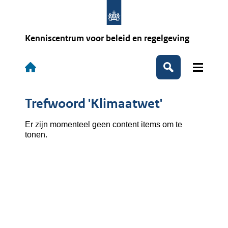
Overslaan
en
naar
de
Kenniscentrum voor beleid en regelgeving
inhoud
gaan
Hoofdnavigatie
Zoeken
Trefwoord 'Klimaatwet'
Er zijn momenteel geen content items om te
tonen.