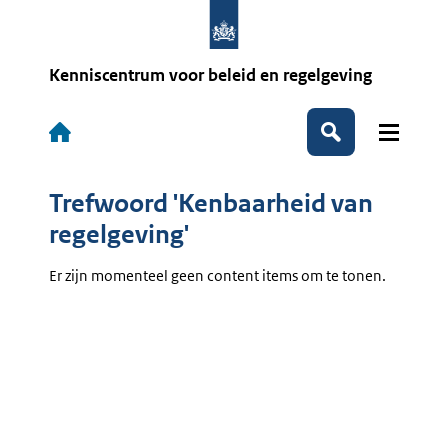
Overslaan
en
naar
de
Kenniscentrum voor beleid en regelgeving
inhoud
gaan
Hoofdnavigatie
Zoeken
Trefwoord 'Kenbaarheid van
regelgeving'
Er zijn momenteel geen content items om te tonen.