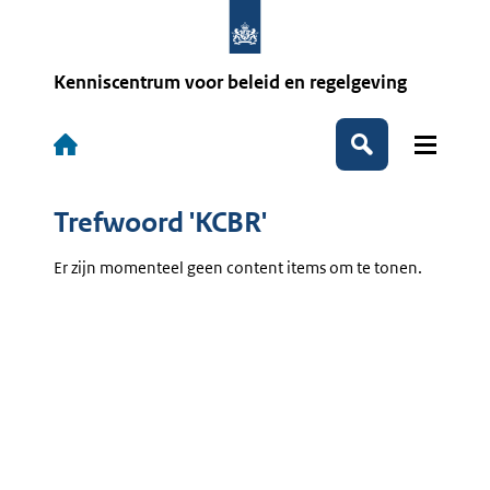
Overslaan
en
naar
de
Kenniscentrum voor beleid en regelgeving
inhoud
gaan
Hoofdnavigatie
Zoeken
Trefwoord 'KCBR'
Er zijn momenteel geen content items om te tonen.