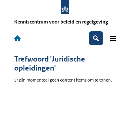
Overslaan
en
naar
de
Kenniscentrum voor beleid en regelgeving
inhoud
gaan
Hoofdnavigatie
Zoeken
Trefwoord 'Juridische
opleidingen'
Er zijn momenteel geen content items om te tonen.