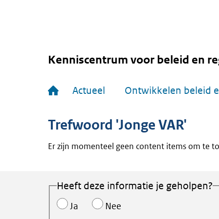
Overslaan
en
naar
de
inhoud
gaan
Kenniscentrum voor beleid en re
Hoofdnavigatie
Actueel
Ontwikkelen beleid e
Trefwoord 'Jonge VAR'
Er zijn momenteel geen content items om te t
Heeft deze informatie je geholpen?
Ja
Nee