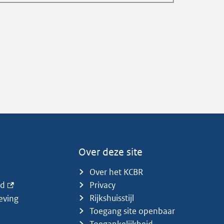
Over deze site
Over het KCBR
id
Privacy
Rijkshuisstijl
eving
Toegang site openbaar