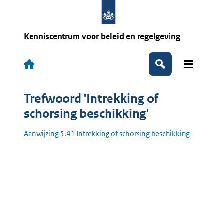
Overslaan
en
naar
de
Kenniscentrum voor beleid en regelgeving
inhoud
gaan
Hoofdnavigatie
Zoeken
Trefwoord 'Intrekking of
schorsing beschikking'
Aanwijzing 5.41 Intrekking of schorsing beschikking