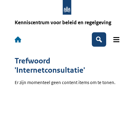
Overslaan
en
naar
de
Kenniscentrum voor beleid en regelgeving
inhoud
gaan
Hoofdnavigatie
Zoeken
Trefwoord
'Internetconsultatie'
Er zijn momenteel geen content items om te tonen.