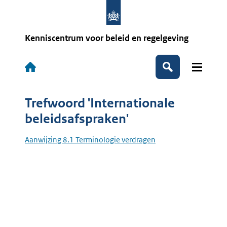
Overslaan
en
naar
de
Kenniscentrum voor beleid en regelgeving
inhoud
gaan
Hoofdnavigatie
Zoeken
Trefwoord 'Internationale
beleidsafspraken'
Aanwijzing 8.1 Terminologie verdragen