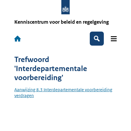
Overslaan
en
naar
de
Kenniscentrum voor beleid en regelgeving
inhoud
gaan
Hoofdnavigatie
Zoeken
Trefwoord
'Interdepartementale
voorbereiding'
Aanwijzing 8.3 Interdepartementale voorbereiding
verdragen