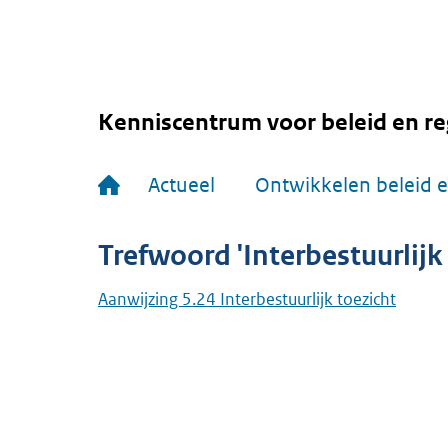
Overslaan
en
naar
de
inhoud
gaan
Kenniscentrum voor beleid en re
Hoofdnavigatie
Actueel
Ontwikkelen beleid e
Trefwoord 'Interbestuurlijk 
Aanwijzing 5.24 Interbestuurlijk toezicht