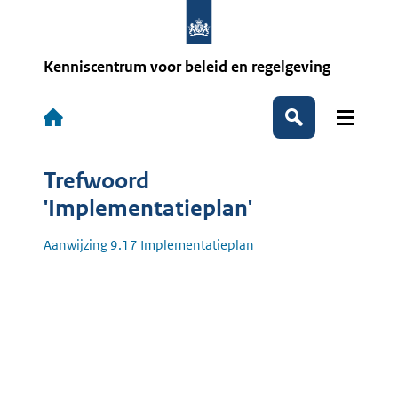
Overslaan
en
naar
de
Kenniscentrum voor beleid en regelgeving
inhoud
gaan
Hoofdnavigatie
Zoeken
Trefwoord
'Implementatieplan'
Aanwijzing 9.17 Implementatieplan