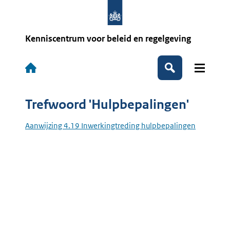
Overslaan
en
naar
de
Kenniscentrum voor beleid en regelgeving
inhoud
gaan
Hoofdnavigatie
Zoeken
Trefwoord 'Hulpbepalingen'
Aanwijzing 4.19 Inwerkingtreding hulpbepalingen