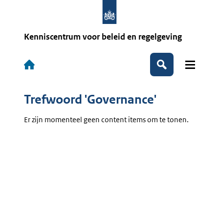
Overslaan
en
naar
de
Kenniscentrum voor beleid en regelgeving
inhoud
gaan
Hoofdnavigatie
Zoeken
Trefwoord 'Governance'
Er zijn momenteel geen content items om te tonen.