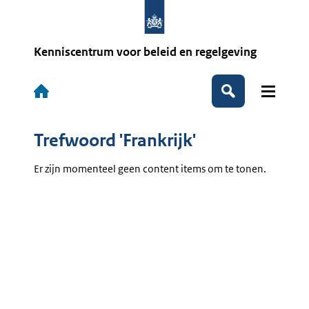
Overslaan
en
naar
de
Kenniscentrum voor beleid en regelgeving
inhoud
gaan
Hoofdnavigatie
Zoeken
Trefwoord 'Frankrijk'
Er zijn momenteel geen content items om te tonen.