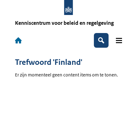
Overslaan
en
naar
de
Kenniscentrum voor beleid en regelgeving
inhoud
gaan
Hoofdnavigatie
Zoeken
Trefwoord 'Finland'
Er zijn momenteel geen content items om te tonen.