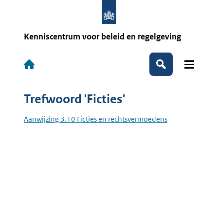
Overslaan
en
naar
de
Kenniscentrum voor beleid en regelgeving
inhoud
gaan
Hoofdnavigatie
Zoeken
Trefwoord 'Ficties'
Aanwijzing 3.10 Ficties en rechtsvermoedens