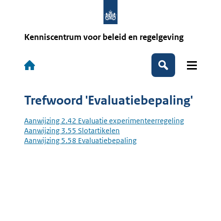
Overslaan
en
naar
de
Kenniscentrum voor beleid en regelgeving
inhoud
gaan
Hoofdnavigatie
Zoeken
Trefwoord 'Evaluatiebepaling'
Aanwijzing 2.42 Evaluatie experimenteerregeling
Aanwijzing 3.55 Slotartikelen
Aanwijzing 5.58 Evaluatiebepaling