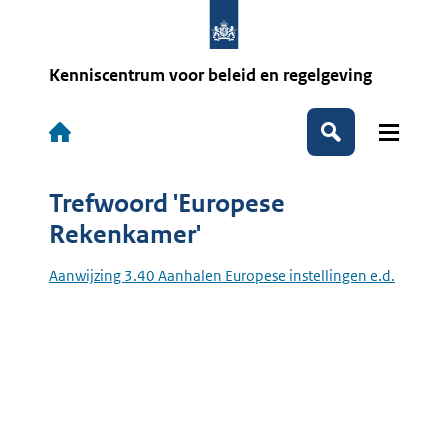
Overslaan
en
naar
de
Kenniscentrum voor beleid en regelgeving
inhoud
gaan
Hoofdnavigatie
Zoeken
Trefwoord 'Europese
Rekenkamer'
Aanwijzing 3.40 Aanhalen Europese instellingen e.d.