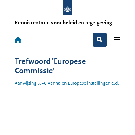
Overslaan
en
naar
de
Kenniscentrum voor beleid en regelgeving
inhoud
gaan
Hoofdnavigatie
Zoeken
Trefwoord 'Europese
Commissie'
Aanwijzing 3.40 Aanhalen Europese instellingen e.d.