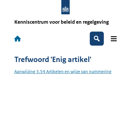
Overslaan
en
naar
de
Kenniscentrum voor beleid en regelgeving
inhoud
gaan
Hoofdnavigatie
Zoeken
Trefwoord 'Enig artikel'
Aanwijzing 3.54 Artikelen en wijze van nummering