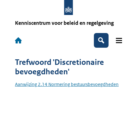
Overslaan
en
naar
de
Kenniscentrum voor beleid en regelgeving
inhoud
gaan
Hoofdnavigatie
Zoeken
Trefwoord 'Discretionaire
bevoegdheden'
Aanwijzing 2.14 Normering bestuursbevoegdheden