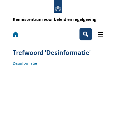
Overslaan
en
naar
de
Kenniscentrum voor beleid en regelgeving
inhoud
gaan
Hoofdnavigatie
Zoeken
Trefwoord 'Desinformatie'
Desinformatie