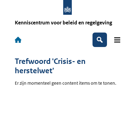
Overslaan
en
naar
de
Kenniscentrum voor beleid en regelgeving
inhoud
gaan
Hoofdnavigatie
Zoeken
Trefwoord 'Crisis- en
herstelwet'
Er zijn momenteel geen content items om te tonen.