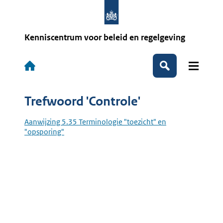
Overslaan
en
naar
de
Kenniscentrum voor beleid en regelgeving
inhoud
gaan
Hoofdnavigatie
Zoeken
Trefwoord 'Controle'
Aanwijzing 5.35 Terminologie "toezicht" en
"opsporing"