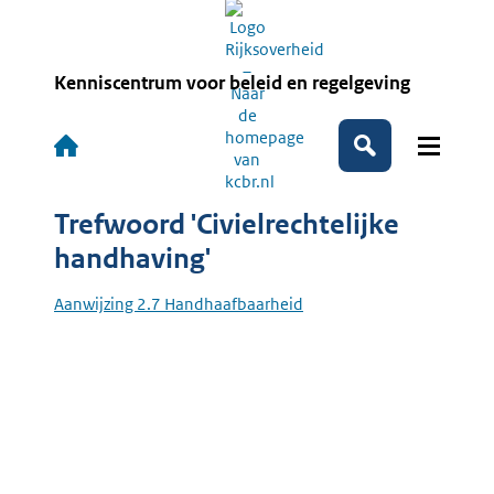
Overslaan
en
naar
de
Kenniscentrum voor beleid en regelgeving
inhoud
gaan
Hoofdnavigatie
Zoeken
Trefwoord 'Civielrechtelijke
handhaving'
Aanwijzing 2.7 Handhaafbaarheid