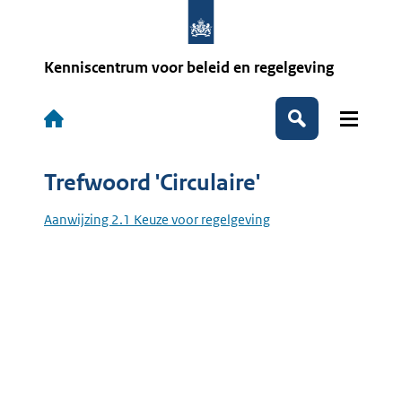
Overslaan
en
naar
de
Kenniscentrum voor beleid en regelgeving
inhoud
gaan
Hoofdnavigatie
Zoeken
Trefwoord 'Circulaire'
Aanwijzing 2.1 Keuze voor regelgeving