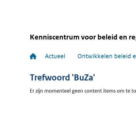
Overslaan
en
naar
de
inhoud
gaan
Kenniscentrum voor beleid en re
Hoofdnavigatie
Actueel
Ontwikkelen beleid e
Trefwoord 'BuZa'
Er zijn momenteel geen content items om te t