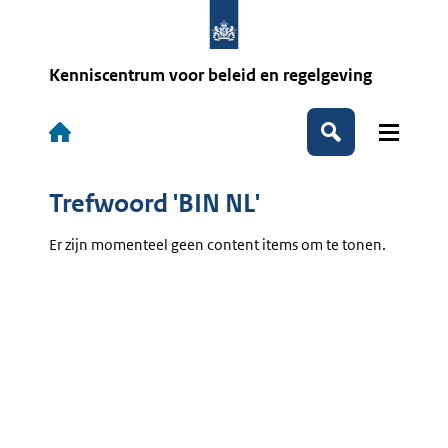
Overslaan
en
naar
de
Kenniscentrum voor beleid en regelgeving
inhoud
gaan
Hoofdnavigatie
Zoeken
Trefwoord 'BIN NL'
Er zijn momenteel geen content items om te tonen.