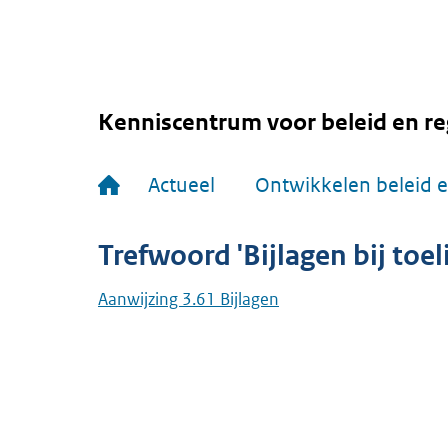
Overslaan
en
naar
de
inhoud
gaan
Kenniscentrum voor beleid en re
Hoofdnavigatie
Actueel
Ontwikkelen beleid e
Trefwoord 'Bijlagen bij toel
Aanwijzing 3.61 Bijlagen