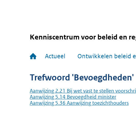
Overslaan
en
naar
de
inhoud
gaan
Kenniscentrum voor beleid en re
Hoofdnavigatie
Actueel
Ontwikkelen beleid e
Trefwoord 'Bevoegdheden'
Aanwijzing 2.21 Bij wet vast te stellen voorschr
Aanwijzing 5.14 Bevoegdheid minister
Aanwijzing 5.36 Aanwijzing toezichthouders