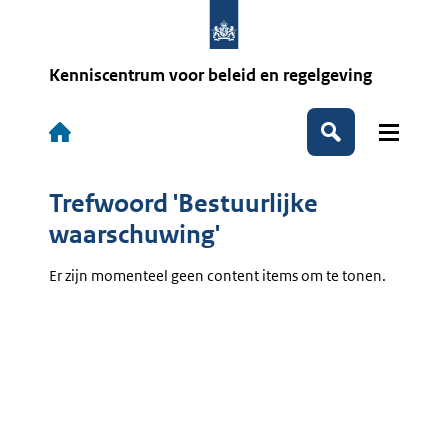
Overslaan
en
naar
de
Kenniscentrum voor beleid en regelgeving
inhoud
gaan
Hoofdnavigatie
Zoeken
Trefwoord 'Bestuurlijke
waarschuwing'
Er zijn momenteel geen content items om te tonen.