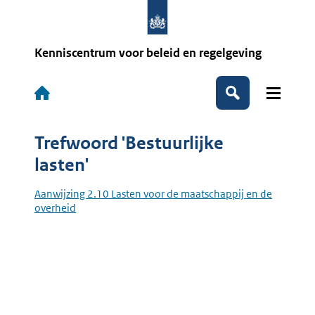
Overslaan
en
naar
de
Kenniscentrum voor beleid en regelgeving
inhoud
gaan
Hoofdnavigatie
Zoeken
Trefwoord 'Bestuurlijke
lasten'
Aanwijzing 2.10 Lasten voor de maatschappij en de
overheid