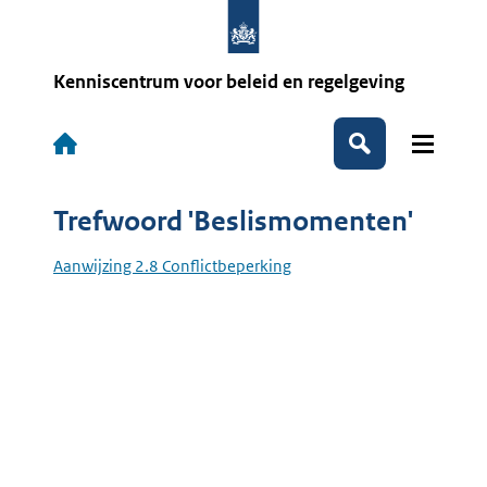
Overslaan
en
naar
de
Kenniscentrum voor beleid en regelgeving
inhoud
gaan
Hoofdnavigatie
Zoeken
Trefwoord 'Beslismomenten'
Aanwijzing 2.8 Conflictbeperking