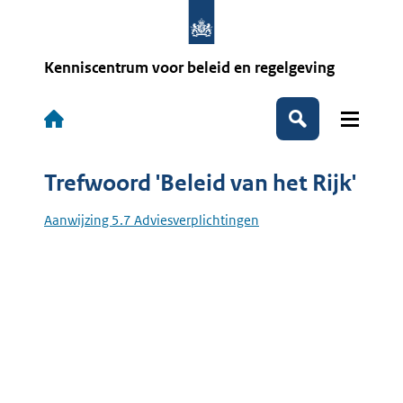
Overslaan
en
naar
de
Kenniscentrum voor beleid en regelgeving
inhoud
gaan
Hoofdnavigatie
Zoeken
Trefwoord 'Beleid van het Rijk'
Aanwijzing 5.7 Adviesverplichtingen