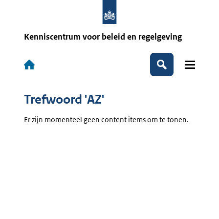
Overslaan
en
naar
de
Kenniscentrum voor beleid en regelgeving
inhoud
gaan
Hoofdnavigatie
Zoeken
Trefwoord 'AZ'
Er zijn momenteel geen content items om te tonen.