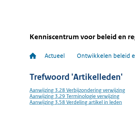
Overslaan
en
naar
de
inhoud
gaan
Kenniscentrum voor beleid en re
Hoofdnavigatie
Actueel
Ontwikkelen beleid e
Trefwoord 'Artikelleden'
Aanwijzing 3.28 Verbijzondering verwijzing
Aanwijzing 3.29 Terminologie verwijzing
Aanwijzing 3.58 Verdeling artikel in leden