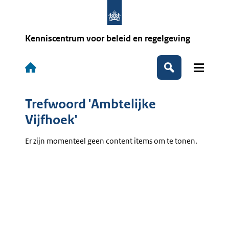
Overslaan
en
naar
de
Kenniscentrum voor beleid en regelgeving
inhoud
gaan
Hoofdnavigatie
Zoeken
Trefwoord 'Ambtelijke
Vijfhoek'
Er zijn momenteel geen content items om te tonen.