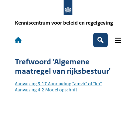
Overslaan
en
naar
de
Kenniscentrum voor beleid en regelgeving
inhoud
gaan
Hoofdnavigatie
Zoeken
Trefwoord 'Algemene
maatregel van rijksbestuur'
Aanwijzing 3.17 Aanduiding "amvb" of "kb"
Aanwijzing 4.2 Model opschrift