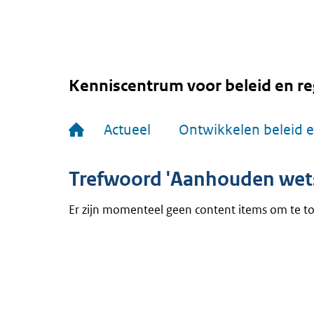
Overslaan
en
naar
de
inhoud
gaan
Kenniscentrum voor beleid en re
Hoofdnavigatie
Actueel
Ontwikkelen beleid e
Trefwoord 'Aanhouden wets
Er zijn momenteel geen content items om te t