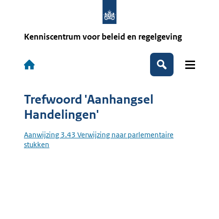
Overslaan
en
naar
de
Kenniscentrum voor beleid en regelgeving
inhoud
gaan
Hoofdnavigatie
Zoeken
Trefwoord 'Aanhangsel
Handelingen'
Aanwijzing 3.43 Verwijzing naar parlementaire
stukken