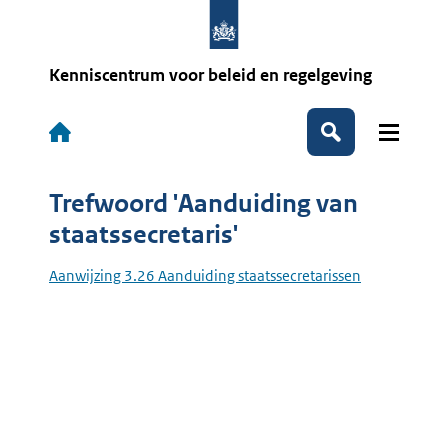
Overslaan
en
naar
de
Kenniscentrum voor beleid en regelgeving
inhoud
gaan
Hoofdnavigatie
Zoeken
Trefwoord 'Aanduiding van
staatssecretaris'
Aanwijzing 3.26 Aanduiding staatssecretarissen